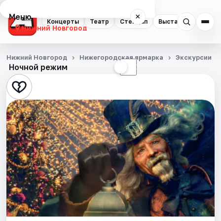
Меню
×
Концерты
Театр
Стендап
Выставки
Квест
Нижний Новгород
Концерты
Нижний Новгород
Нижегородская ярмарка
Экскурсии
Ночной режим
☀
☾
Театр
Стендап
Выставки
Квесты
Экскурсии
Спорт
События