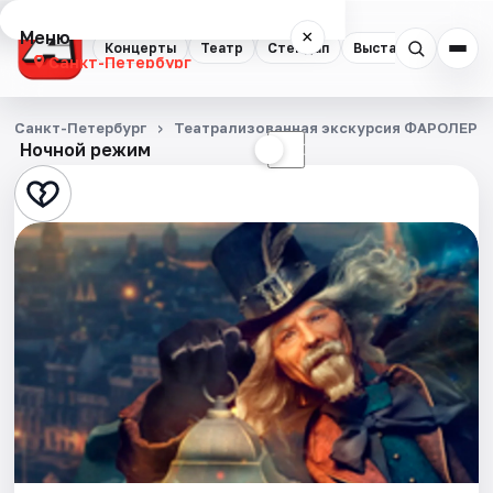
Меню
×
Концерты
Театр
Стендап
Выставки
Квест
Санкт-Петербург
Концерты
Санкт-Петербург
Театрализованная экскурсия ФАРОЛЕРО
Ночной режим
☀
☾
Театр
Стендап
Выставки
Квесты
Экскурсии
Спорт
События