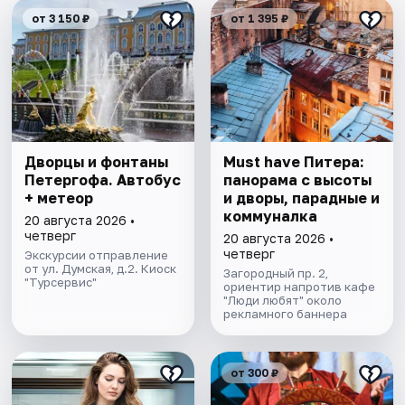
от 3 150 ₽
от 1 395 ₽
Дворцы и фонтаны
Must have Питера:
Петергофа. Автобус
панорама с высоты
+ метеор
и дворы, парадные и
коммуналка
20 августа 2026 •
четверг
20 августа 2026 •
четверг
Экскурсии отправление
от ул. Думская, д.2. Киоск
Загородный пр. 2,
"Турсервис"
ориентир напротив кафе
"Люди любят" около
рекламного баннера
от 300 ₽