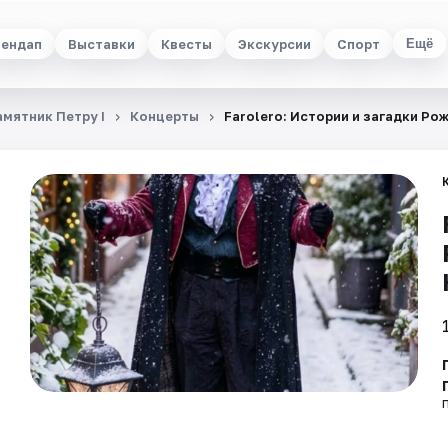
ендап
Выставки
Квесты
Экскурсии
Спорт
Ещё
амятник Петру I
Концерты
Farolero: Истории и загадки Р