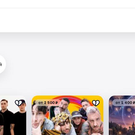
.
й
от 2 500 ₽
от 1 400 