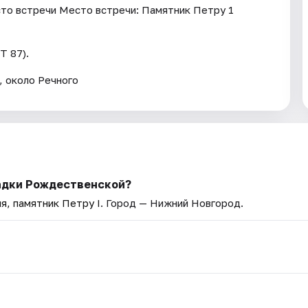
о встречи Место встречи: Памятник Петру 1
Т 87).
, около Речного
гадки Рождественской?
я, памятник Петру I
. Город — Нижний Новгород.