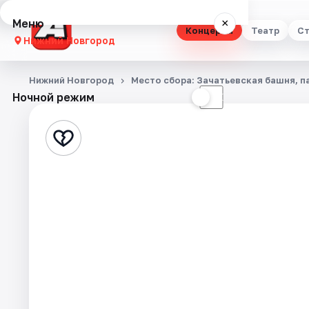
Меню
×
Концерты
Театр
Ст
Нижний Новгород
Концерты
Нижний Новгород
Место сбора: Зачатьевская башня, п
Ночной режим
☀
☾
Театр
Стендап
Выставки
Квесты
Экскурсии
Спорт
События