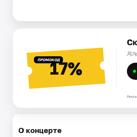
Города
Площадки
Ск
Артисты
П
Рейтинги
ПРОМОКОД
17%
Рекла
О концерте