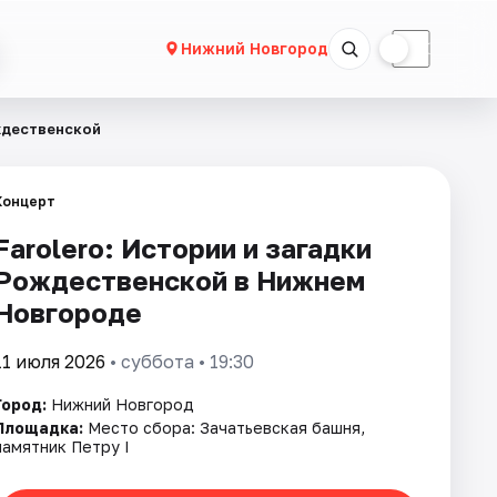
☀
☾
Нижний Новгород
ождественской
Концерт
Farolero: Истории и загадки
Рождественской в Нижнем
Новгороде
11 июля 2026
• суббота • 19:30
Город:
Нижний Новгород
Площадка:
Место сбора: Зачатьевская башня,
памятник Петру I