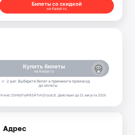
Билеты со скидкой
на Kassir.ru
Купить билеты
на Kassir.ru
2 шаг. Выберите билет и примените промокод
до оплаты
 erid: 25H8d7vbP8SRTvHZrUcdLB.
Действует до 31 августа 2026
Адрес