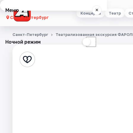
Меню
×
Концерты
Театр
С
Санкт-Петербург
Концерты
Санкт-Петербург
Театрализованная экскурсия ФАРОЛ
Ночной режим
☀
☾
Театр
Стендап
Выставки
Квесты
Экскурсии
Спорт
События