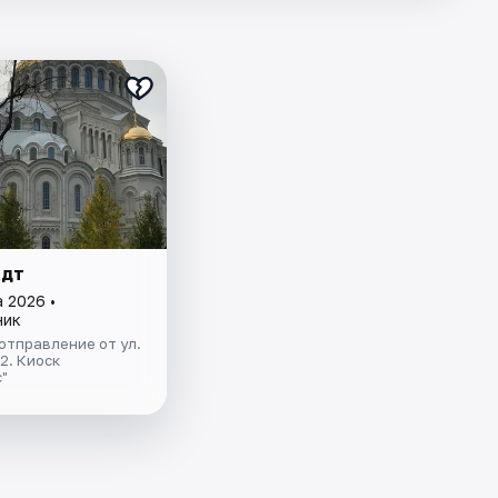
адт
 2026 •
ник
отправление от ул.
.2. Киоск
"