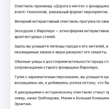
Спектакль-променад «Дорога к мечте» с фонарщико
event-технологий, уникальный формат мероприятия.
Вечерний интерактивный спектакль-прогулка по сам
Экскурсия с Фаролеро — атмосферная интерактивная
архитектурных стилей.
Здесь вы услышите легенды города и его жителей, а
неожиданные запахи и звуки раскроют его секреты.
Обычные улицы и достопримечательности города ста
сопровождении старого фонарщика Фаролеро.
Гуляя с харизматичным персонажем, вы услышите кр
восхищались им, и добивались успеха потому, что б
А декорациями к историческому спектаклю станут п
сквер, канал Грибоедова, Малая и Большая Конюше
Эрмитаж.