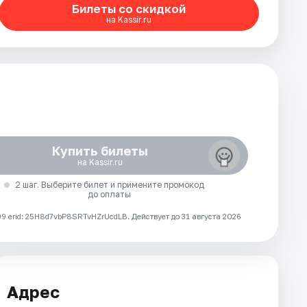
Билеты со скидкой
на Kassir.ru
Купить билеты
на Kassir.ru
2 шаг. Выберите билет и примените промокод
до оплаты
 erid: 25H8d7vbP8SRTvHZrUcdLB.
Действует до 31 августа 2026
Адрес