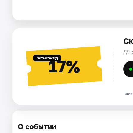
Города
Площадки
Ск
Артисты
П
Рейтинги
ПРОМОКОД
17%
Рекла
О событии