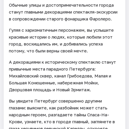
Обычные улицы и достопримечательности города
станут главными декорациями спектакля-экскурсии
в сопровождении старого фонарщика Фаролеро.
Гуляя с харизматичным персонажем, вы услышите
красивые истории о людях, которые любили этот
город, восхищались им, и добивались успеха
потому, что были верны своей мечте.
А декорациями к историческому спектаклю станут
привычные места парадного Петербурга:
Михайловский сквер, канал Грибоедова, Малая и
Большая Конюшенные, набережная Мойки,
Дворцовая площадь и Новый Эрмитаж.
Вы увидите Петербург совершенно другими
глазами: выясните, как разбойник может стать
народным героем, разгадаете тайны Спаса-На-
Крови, узнаете, кто в городе главный, заглянете в
глаза херувимов певческой Капеллы, откроете