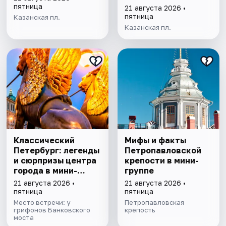
пятница
21 августа 2026 •
пятница
Казанская пл.
Казанская пл.
Классический
Мифы и факты
Петербург: легенды
Петропавловской
и сюрпризы центра
крепости в мини-
города в мини-
группе
группе
21 августа 2026 •
21 августа 2026 •
пятница
пятница
Место встречи: у
Петропавловская
грифонов Банковского
крепость
моста