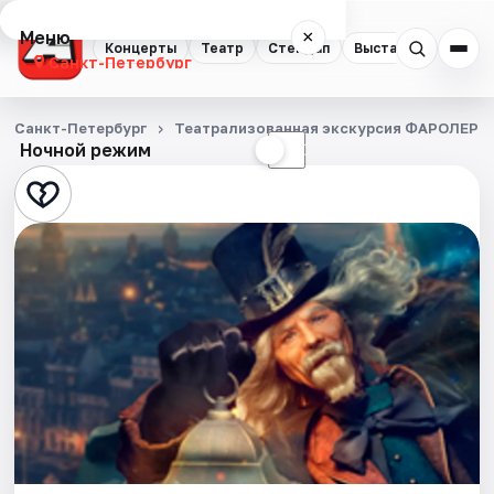
Меню
×
Концерты
Театр
Стендап
Выставки
Квест
Санкт-Петербург
Концерты
Санкт-Петербург
Театрализованная экскурсия ФАРОЛЕРО.
Ночной режим
☀
☾
Театр
Стендап
Выставки
Квесты
Экскурсии
Спорт
События