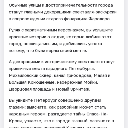
Обычные улицы и достопримечательности города
станут главными декорациями спектакля-экскурсии
в сопровождении старого фонарщика Фаролеро.
Гуляя с харизматичным персонажем, вы услышите
красивые истории о людях, которые любили этот
город, восхищались им, и добивались успеха
потому, что были верны своей мечте.
А декорациями к историческому спектаклю станут
привычные места парадного Петербурга:
Михайловский сквер, канал Грибоедова, Малая и
Большая Конюшенные, набережная Мойки,
Дворцовая площадь и Новый Эрмитаж.
Вы увидите Петербург совершенно другими
глазами: выясните, как разбойник может стать
народным героем, разгадаете тайны Спаса-На-
Крови, узнаете, кто в городе главный, заглянете в
глаза херувимов певческой Капеллы, откроете