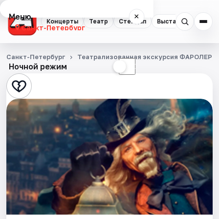
Меню
×
Концерты
Театр
Стендап
Выставки
Квест
Санкт-Петербург
Концерты
Санкт-Петербург
Театрализованная экскурсия ФАРОЛЕРО.
Ночной режим
☀
☾
Театр
Стендап
Выставки
Квесты
Экскурсии
Спорт
События