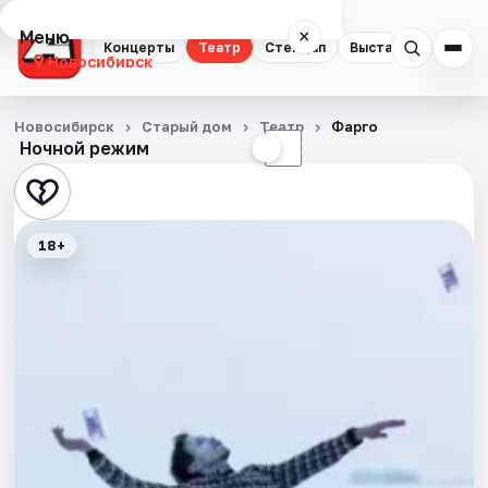
Меню
×
Концерты
Театр
Стендап
Выставки
Квест
Новосибирск
Концерты
Новосибирск
Старый дом
Театр
Фарго
Ночной режим
☀
☾
Театр
Стендап
18+
Выставки
Квесты
Экскурсии
Спорт
События