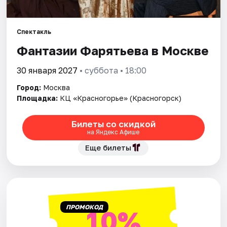
Города
Спектакль
Фантазии Фарятьева в Москве
Площадки
30 января 2027
• суббота • 18:00
Артисты
Город:
Москва
Рейтинги
Площадка:
КЦ «Красногорье» (Красногорск)
Билеты со скидкой
на Яндекс Афише
Еще билеты
ПРОМОКОД
10%