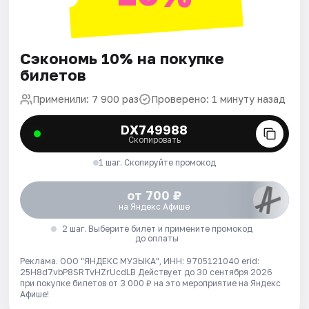
Сэкономь 10% на покупке
билетов
Применили: 7 900 раз
Проверено: 1 минуту назад
DX749988
Скопировать
1 шаг. Скопируйте промокод
от 700 ₽
на Яндекс Афише
2 шаг. Выберите билет и примените промокод
до оплаты
Реклама. ООО "ЯНДЕКС МУЗЫКА", ИНН: 9705121040 erid:
25H8d7vbP8SRTvHZrUcdLB
Действует до 30 сентября 2026
при покупке билетов от 3 000 ₽ на это мероприятие на Яндекс
Афише!