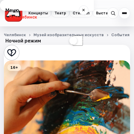
Меню
×
Концерты
Театр
Стендап
Выставки
Квест
Челябинск
Концерты
Челябинск
Музей изобразительных искусств
События
Ночной режим
☀
☾
Театр
Стендап
16+
Выставки
Квесты
Экскурсии
Спорт
События