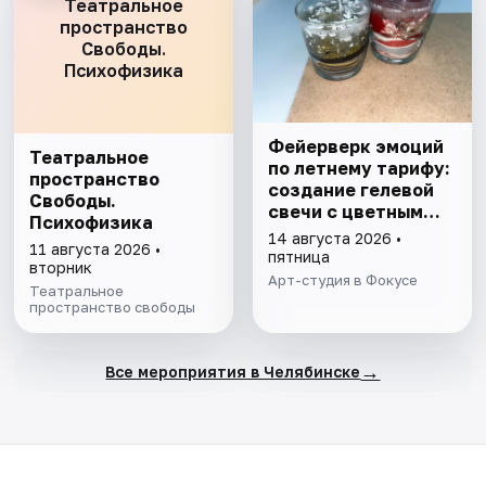
Театральное
пространство
Свободы.
Психофизика
Фейерверк эмоций
Театральное
по летнему тарифу:
пространство
создание гелевой
Свободы.
свечи с цветным
Психофизика
песком
14 августа 2026 •
11 августа 2026 •
пятница
вторник
Арт-студия в Фокусе
Театральное
пространство свободы
→
Все мероприятия в Челябинске