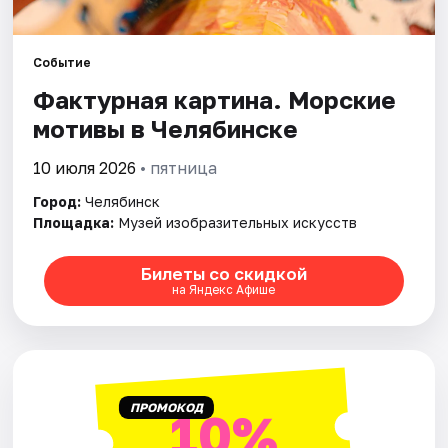
Города
Событие
Фактурная картина. Морские
Площадки
мотивы в Челябинске
Артисты
10 июля 2026
• пятница
Рейтинги
Город:
Челябинск
Площадка:
Музей изобразительных искусств
Билеты со скидкой
на Яндекс Афише
ПРОМОКОД
10%