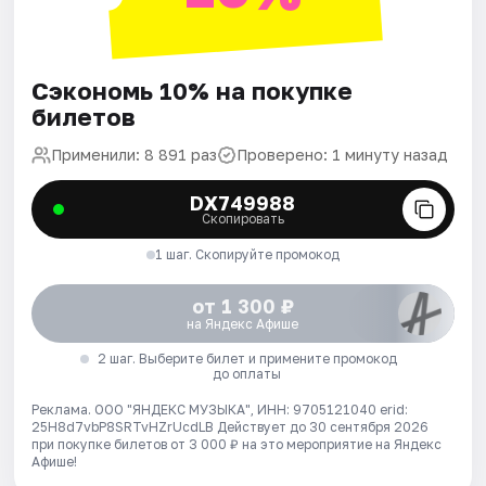
Сэкономь 10% на покупке
билетов
Применили: 8 891 раз
Проверено: 1 минуту назад
DX749988
Скопировать
1 шаг. Скопируйте промокод
от 1 300 ₽
на Яндекс Афише
2 шаг. Выберите билет и примените промокод
до оплаты
Реклама. ООО "ЯНДЕКС МУЗЫКА", ИНН: 9705121040 erid:
25H8d7vbP8SRTvHZrUcdLB
Действует до 30 сентября 2026
при покупке билетов от 3 000 ₽ на это мероприятие на Яндекс
Афише!