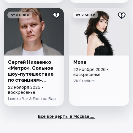
от 3 000 ₽
от 2 500 ₽
Сергей Нихаенко
Mona
«Метро». Сольное
22 ноября 2026 •
шоу-путешествие
воскресенье
по станциям-
VK Stadium
песням.
22 ноября 2026 •
воскресенье
Lюstra Bar & Люстра Бар
→
Все концерты в Москве