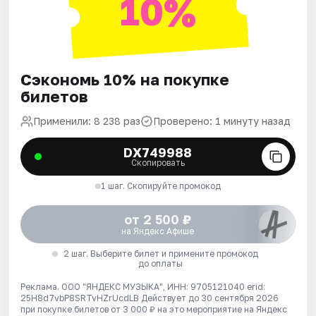
10%
Сэкономь 10% на покупке
билетов
Применили: 8 238 раз
Проверено: 1 минуту назад
DX749988
Скопировать
1 шаг. Скопируйте промокод
от 2 500 ₽
на Яндекс Афише
2 шаг. Выберите билет и примените промокод
до оплаты
Реклама. ООО "ЯНДЕКС МУЗЫКА", ИНН: 9705121040 erid:
25H8d7vbP8SRTvHZrUcdLB
Действует до 30 сентября 2026
при покупке билетов от 3 000 ₽ на это мероприятие на Яндекс