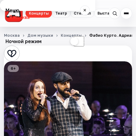
Меню
×
Концерты
Театр
Стендап
Выставки
Квест
Москва
Концерты
Москва
Дом музыки
Концерты
Фабио Курто. Адриано
Ночной режим
☀
☾
Театр
Стендап
6+
Выставки
Квесты
Экскурсии
Спорт
События