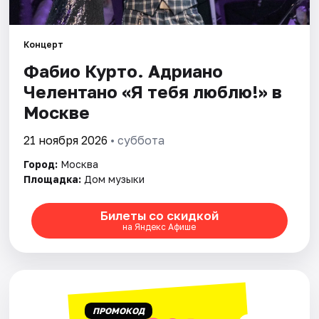
Города
Концерт
Фабио Курто. Адриано
Площадки
Челентано «Я тебя люблю!» в
Артисты
Москве
Рейтинги
21 ноября 2026
• суббота
Город:
Москва
Площадка:
Дом музыки
Билеты со скидкой
на Яндекс Афише
ПРОМОКОД