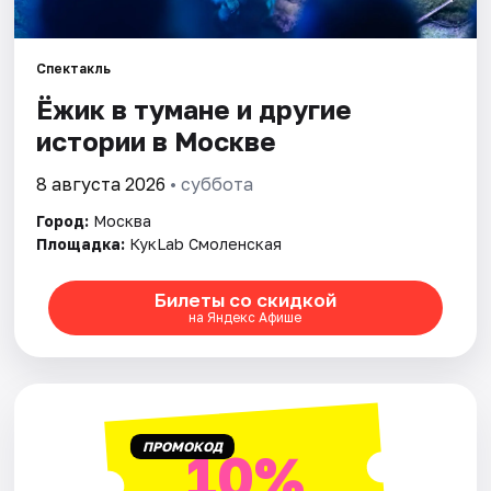
Города
Спектакль
Ёжик в тумане и другие
Площадки
истории в Москве
Артисты
8 августа 2026
• суббота
Рейтинги
Город:
Москва
Площадка:
КукLab Смоленская
Билеты со скидкой
на Яндекс Афише
ПРОМОКОД
10%