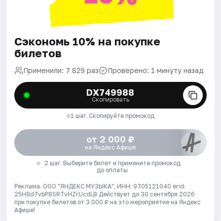
Сэкономь 10% на покупке
билетов
Применили: 7 829 раз
Проверено: 1 минуту назад
DX749988
Скопировать
1 шаг. Скопируйте промокод
от 2 000 ₽
на Яндекс Афише
2 шаг. Выберите билет и примените промокод
до оплаты
Реклама. ООО "ЯНДЕКС МУЗЫКА", ИНН: 9705121040 erid:
25H8d7vbP8SRTvHZrUcdLB
Действует до 30 сентября 2026
при покупке билетов от 3 000 ₽ на это мероприятие на Яндекс
Афише!