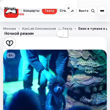
Меню
×
Концерты
Театр
Стендап
Выставки
Квест
Москва
Концерты
Москва
КукLab Смоленская
Театр
Ёжик в тумане и д
Ночной режим
☀
☾
Театр
Стендап
6+
Выставки
Квесты
Экскурсии
Спорт
События