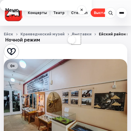
Меню
×
Концерты
Театр
Стендап
Выставки
Ейск
Концерты
Ейск
Краеведческий музей
Выставки
Ейский район в
Ночной режим
☀
☾
Театр
Стендап
0+
Выставки
События
Города
Площадки