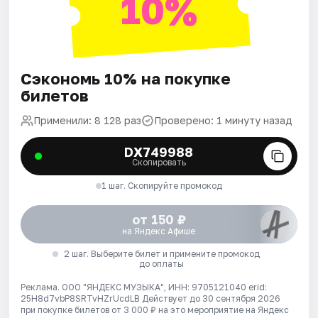
10%
Сэкономь 10% на покупке
билетов
Применили: 8 128 раз
Проверено: 1 минуту назад
DX749988
Скопировать
1 шаг. Скопируйте промокод
от 150 ₽
на Яндекс Афише
2 шаг. Выберите билет и примените промокод
до оплаты
Реклама. ООО "ЯНДЕКС МУЗЫКА", ИНН: 9705121040 erid:
25H8d7vbP8SRTvHZrUcdLB
Действует до 30 сентября 2026
при покупке билетов от 3 000 ₽ на это мероприятие на Яндекс