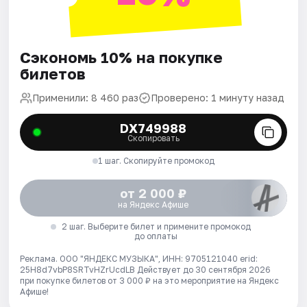
Сэкономь 10% на покупке
билетов
Применили: 8 460 раз
Проверено: 1 минуту назад
DX749988
Скопировать
1 шаг. Скопируйте промокод
от 2 000 ₽
на Яндекс Афише
2 шаг. Выберите билет и примените промокод
до оплаты
Реклама. ООО "ЯНДЕКС МУЗЫКА", ИНН: 9705121040 erid:
25H8d7vbP8SRTvHZrUcdLB
Действует до 30 сентября 2026
при покупке билетов от 3 000 ₽ на это мероприятие на Яндекс
Афише!