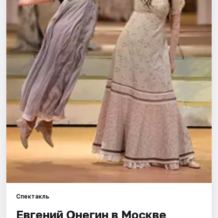
Города
Площадки
Артисты
Рейтинги
Спектакль
Евгений Онегин в Москве