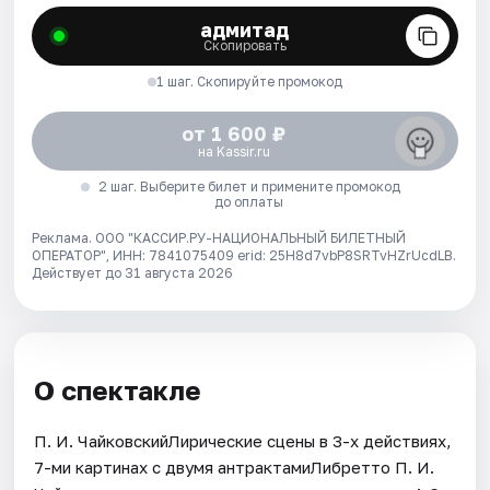
адмитад
Скопировать
1 шаг. Скопируйте промокод
от 1 600 ₽
на Kassir.ru
2 шаг. Выберите билет и примените промокод
до оплаты
Реклама. ООО "КАССИР.РУ-НАЦИОНАЛЬНЫЙ БИЛЕТНЫЙ
ОПЕРАТОР", ИНН: 7841075409 erid: 25H8d7vbP8SRTvHZrUcdLB.
Действует до 31 августа 2026
О спектакле
П. И. ЧайковскийЛирические сцены в 3-х действиях,
7-ми картинах c двумя антрактамиЛибретто П. И.