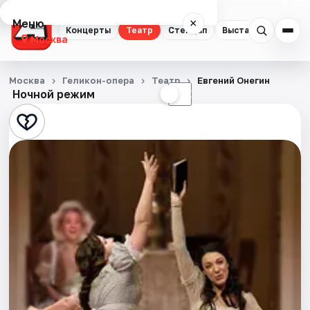
Меню
×
Концерты
Театр
Стендап
Выставки
Квест
Москва
Концерты
Москва
Геликон-опера
Театр
Евгений Онегин
Ночной режим
☀
☾
Театр
Стендап
Выставки
Квесты
Экскурсии
Спорт
События