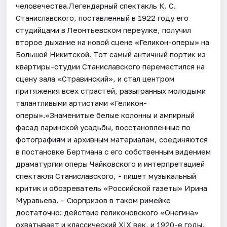
человечества.Легендарный спектакль К. С.
Станиславского, поставленный в 1922 году его
студийцами в Леонтьевском переулке, получил
второе дыхание на новой сцене «Геликон-оперы» на
Большой Никитской. Тот самый античный портик из
квартиры-студии Станиславского переместился на
сцену зала «Стравинский», и стал центром
притяжения всех страстей, разыгранных молодыми
талантливыми артистами «Геликон-
оперы».«Знаменитые белые колонны и ампирный
фасад ларинской усадьбы, восстановленные по
фотографиям и архивным материалам, соединяются
в постановке Бертмана с его собственным видением
драматургии оперы Чайковского и интерпретацией
спектакля Станиславского, - пишет музыкальный
критик и обозреватель «Российской газеты» Ирина
Муравьева. – Сюрпризов в таком римейке
достаточно: действие геликоновского «Онегина»
охватывает и классический XIX век, и 1920-е годы,