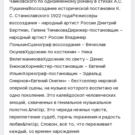
Чайковского по одноименному роману в стихах А.С.
ПушкинаВоссоздание исторической постановки К.
С. Станиславского 1922 годаРежиссеры
воссоздания - народный артист России Дмитрий
Бертман, Галина ТимаковаДирижер-постановщик –
народный артист России Владимир
ПонькинСценограф воссоздания – Вячеслав
ОкуневХудожник по костюмам – Ника
ВелегжаниноваХудожник по свету – Денис
ЕнюковХормейстер-постановщик – Евгений
ИльинХореограф-постановщик – Эдвальд
Смирнов«Евгений Онегин» - бестселлер мировой
оперной сцены, на музыке которого воспитано не
одно поколение. Это калейдоскоп человеческих
эмоций, схваченных в гениальное музыкальное
полотно.&hellip; Это череда нежных чувств,
переплетение судеб, горечь поражения и радость
любви&hellip; Словом, всё то, что переживает
каждый, со времен зарождения