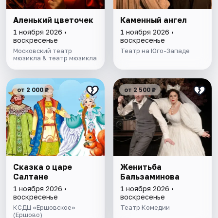
Аленький цветочек
Каменный ангел
1 ноября 2026 •
1 ноября 2026 •
воскресенье
воскресенье
Московский театр
Театр на Юго-Западе
мюзикла & театр мюзикла
от 2 000 ₽
от 2 500 ₽
Сказка о царе
Женитьба
Салтане
Бальзаминова
1 ноября 2026 •
1 ноября 2026 •
воскресенье
воскресенье
КСДЦ «Ершовское»
Театр Комедии
(Ершово)