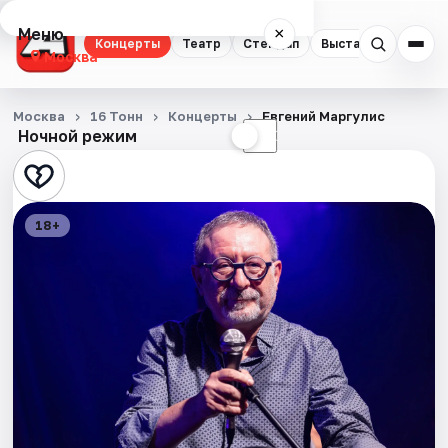
Меню
×
Концерты
Театр
Стендап
Выставки
Квест
Москва
Концерты
Москва
16 Тонн
Концерты
Евгений Маргулис
Ночной режим
☀
☾
Театр
Стендап
18+
Выставки
Квесты
Экскурсии
Спорт
События