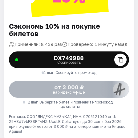
Сэкономь 10% на покупке
билетов
Применили: 8 439 раз
Проверено: 1 минуту назад
DX749988
Скопировать
1 шаг. Скопируйте промокод
от 3 000 ₽
на Яндекс Афише
2 шаг. Выберите билет и примените промокод
до оплаты
Реклама. ООО "ЯНДЕКС МУЗЫКА", ИНН: 9705121040 erid:
25H8d7vbP8SRTvHZrUcdLB
Действует до 30 сентября 2026
при покупке билетов от 3 000 ₽ на это мероприятие на Яндекс
Афише!