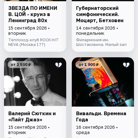
ЗВЕЗДА ПО ИМЕНИ
Губернаторский
В. ЦОЙ - круиз в
симфонический.
Ленинград 80х
Моцарт, Бетховен
15 сентября 2026 •
14 сентября 2026 •
вторник
понедельник
Теплоход-клуб ROCK HIT
Филармония им.
NEVA (Москва 177)
Шостаковича. Малый зал
от 2 500 ₽
от 1 900 ₽
Валерий Сюткин и
Вивальди. Времена
«Лайт Джаз»
Года
15 сентября 2026 •
16 сентября 2026 •
вторник
среда