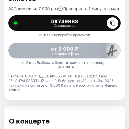
Применили: 7 900 раз
Проверено: 1 минуту назад
DX749988
Скопировать
1 шаг. Скопируйте промокод
от 3 000 ₽
на Яндекс Афише
2 шаг. Выберите билет и примените промокод
до оплаты
Реклама. ООО "ЯНДЕКС МУЗЫКА", ИНН: 9705121040 erid:
25H8d7vbP8SRTvHZrUcdLB
Действует до 30 сентября 2026
при покупке билетов от 3 000 ₽ на это мероприятие на Яндекс
Афише!
О концерте