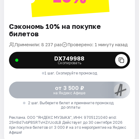
Сэкономь 10% на покупке
билетов
Применили: 8 237 раз
Проверено: 1 минуту назад
DX749988
Скопировать
1 шаг. Скопируйте промокод
от 3 500 ₽
на Яндекс Афише
2 шаг. Выберите билет и примените промокод
до оплаты
Реклама. ООО "ЯНДЕКС МУЗЫКА", ИНН: 9705121040 erid:
25H8d7vbP8SRTvHZrUcdLB
Действует до 30 сентября 2026
при покупке билетов от 3 000 ₽ на это мероприятие на Яндекс
Афише!