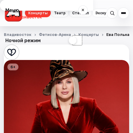
Меню
×
Концерты
Театр
Стендап
Экскурсии
Спор
Владивосток
Концерты
Владивосток
Фетисов-Арена
Концерты
Ева Польна
Ночной режим
☀
☾
Театр
Стендап
6+
Экскурсии
Спорт
События
Города