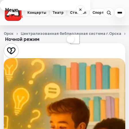
Меню
×
Концерты
Театр
Стендап
Спорт
Орск
Концерты
Орск
Централизованная библиотечная система г.Орска
Ночной режим
☀
☾
Театр
Стендап
Спорт
События
Города
Площадки