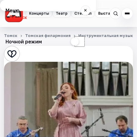
Меню
×
Концерты
Театр
Стендап
Выставки
Квест
Томск
Концерты
Томск
Томская филармония
Инструментальная музыка
Ночной режим
☀
☾
Театр
Стендап
Выставки
Квесты
Экскурсии
События