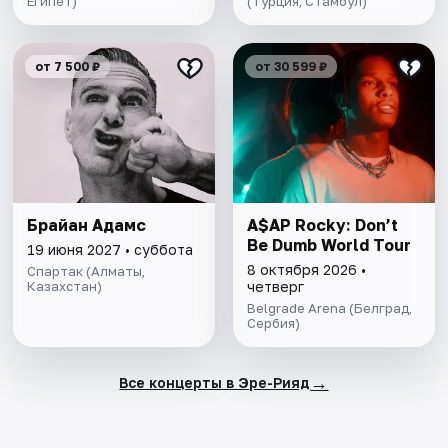
Египет)
(Турция, Стамбул)
от 7 500 ₽
от 30 599 ₽
Брайан Адамс
A$AP Rocky: Don’t
Be Dumb World Tour
19 июня 2027 • суббота
8 октября 2026 •
Спартак (Алматы,
Казахстан)
четверг
Belgrade Arena (Белград,
Сербия)
→
Все концерты в Эре-Рияд