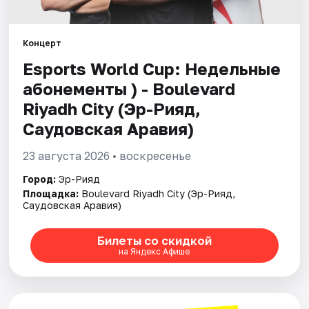
Города
Концерт
Esports World Cup: Недельные
Площадки
абонементы ) - Boulevard
Артисты
Riyadh City (Эр-Рияд,
Саудовская Аравия)
Рейтинги
23 августа 2026 • воскресенье
Город:
Эр-Рияд
Площадка:
Boulevard Riyadh City (Эр-Рияд,
Саудовская Аравия)
Билеты со скидкой
на Яндекс Афише