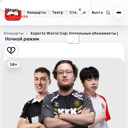
Меню
×
Концерты
Театр
Стендап
Выставки
Квест
Москва
Концерты
Концерты
Esports World Cup: Недельные абонементы )
Ночной режим
☀
☾
Театр
Стендап
16+
Выставки
Квесты
Экскурсии
Спорт
События