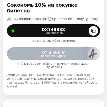
Сэкономь 10% на покупке
билетов
Применили: 7 955 раз
Проверено: 1 минуту назад
DX749988
Скопировать
1 шаг. Скопируйте промокод
от 2 500 ₽
на Яндекс Афише
2 шаг. Выберите билет и примените промокод
до оплаты
Реклама. ООО "ЯНДЕКС МУЗЫКА", ИНН: 9705121040 erid:
25H8d7vbP8SRTvHZrUcdLB
Действует до 30 сентября 2026
при покупке билетов от 3 000 ₽ на это мероприятие на Яндекс
Афише!