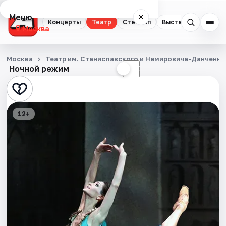
Меню
×
Концерты
Театр
Стендап
Выставки
Квест
Москва
Концерты
Москва
Театр им. Станиславского и Немировича­-Данченко
Ночной режим
☀
☾
Театр
Стендап
12+
Выставки
Квесты
Экскурсии
Спорт
События