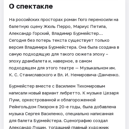
О спектакле
На российских просторах роман Гюго переносили на
балетную сцену Жюль Перро, Мариус Петипа,
Александр Горский, Владимир Бурмейстер…
Сегодня без потерь текста существует только
версия Владимира Бурмейстера. Она была создана в
самую подходящую для такого сюжета эпоху –
эпоху драмбалета и, наверное, в самом
подходящем для этого театре — Музыкальном им.
К. С. Станиславского и Вл. И. Немировича-Данченко.
Бурмейстер вместе с Василием Тихомировым
написали новый вариант либретто. К музыке Цезаря
Пуни, оркестрованной и облагороженной
Рейнгольдом Глиэром в 20-е годы, была добавлена
музыка Сергея Василенко, специально написанная
для балета Бурмейстера. Сценографию создал
Александр Лушин, тогдашний главный художник