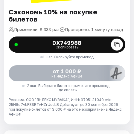
Сэкономь 10% на покупке
билетов
Применили: 8 338 раз
Проверено: 1 минуту назад
DX749988
Скопировать
1 шаг. Скопируйте промокод
от 1 000 ₽
на Яндекс Афише
2 шаг. Выберите билет и примените промокод
до оплаты
Реклама. ООО "ЯНДЕКС МУЗЫКА", ИНН: 9705121040 erid:
25H8d7vbP8SRTvHZrUcdLB
Действует до 30 сентября 2026
при покупке билетов от 3 000 ₽ на это мероприятие на Яндекс
Афише!