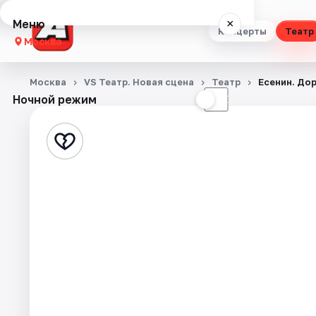
Меню
×
Концерты
Театр
Москва
Концерты
Москва
VS Театр. Новая сцена
Театр
Есенин. Дор
Ночной режим
☀
☾
Театр
Стендап
Выставки
Квесты
Экскурсии
Спорт
События