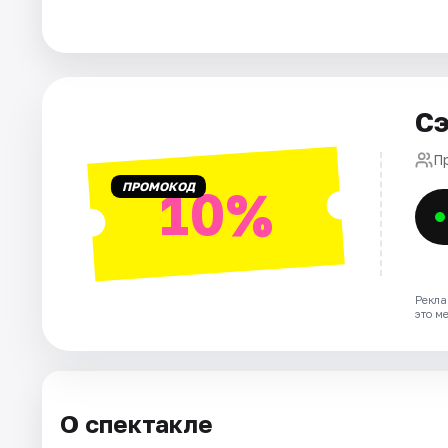
Города
Площадки
Сэ
Артисты
П
ПРОМОКОД
10%
Рейтинги
Рекла
это м
О спектакле