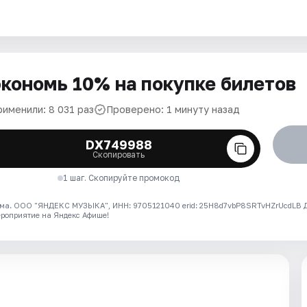
кономь 10% на покупке билетов
рименили: 8 031 раз
Проверено: 1 минуту назад
DX749988
Скопировать
1 шаг. Скопируйте промокод
ма. ООО "ЯНДЕКС МУЗЫКА", ИНН: 9705121040 erid: 25H8d7vbP8SRTvHZrUcdLB
ероприятие на Яндекс Афише!