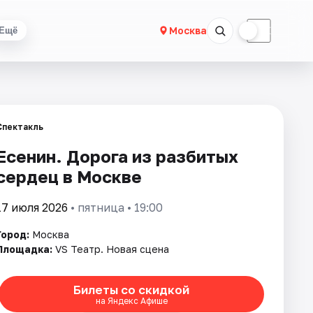
☀
☾
Москва
Ещё
Спектакль
Есенин. Дорога из разбитых
сердец в Москве
17 июля 2026
• пятница • 19:00
Город:
Москва
Площадка:
VS Театр. Новая сцена
Билеты со скидкой
на Яндекс Афише