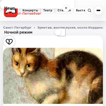
Меню
×
Концерты
Театр
Стендап
Выставки
Квест
Санкт-Петербург
Концерты
Санкт-Петербург
Эрмитаж, внутри музея, около Иорданск
Ночной режим
☀
☾
Театр
Стендап
Выставки
Квесты
Экскурсии
Спорт
События