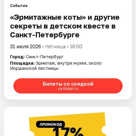
Событие
«Эрмитажные коты» и другие
Города
секреты в детском квесте в
Площадки
Санкт-Петербурге
Артисты
31 июля 2026
• пятница • 16:00
Город:
Санкт-Петербург
Рейтинги
Площадка:
Эрмитаж, внутри музея, около
Иорданской лестницы
Билеты со скидкой
на Kassir.ru
ПРОМОКОД
17%