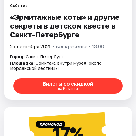
Событие
«Эрмитажные коты» и другие
Города
секреты в детском квесте в
Площадки
Санкт-Петербурге
Артисты
27 сентября 2026
• воскресенье • 13:00
Город:
Санкт-Петербург
Рейтинги
Площадка:
Эрмитаж, внутри музея, около
Иорданской лестницы
Билеты со скидкой
на Kassir.ru
ПРОМОКОД
17%