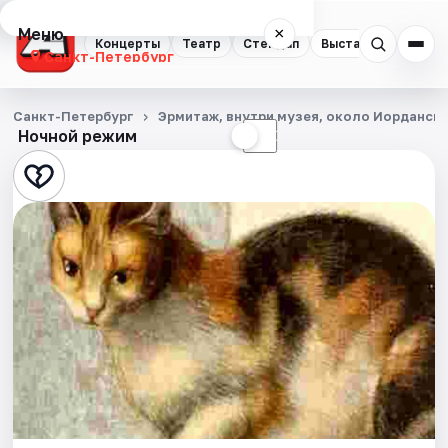
Меню
×
Концерты
Театр
Стендап
Выставки
Квест
Санкт-Петербург
Концерты
Санкт-Петербург
Эрмитаж, внутри музея, около Иорданск
Ночной режим
☀
☾
Театр
Стендап
Выставки
Квесты
Экскурсии
Спорт
События