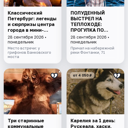
Классический
ПОЛУДЕННЫЙ
Петербург: легенды
ВЫСТРЕЛ НА
и сюрпризы центра
ТЕПЛОХОДЕ:
города в мини-
ПРОГУЛКА ПО
группе
КАНАЛАМ
28 сентября 2026 •
28 сентября 2026 •
ПЕТЕРБУРГА С
понедельник
понедельник
ДЕТЬМИ
Место встречи: у
Причал на набережной
грифонов Банковского
реки Фонтанки, 71
моста
от 4 050 ₽
Три старинные
Карелия за 1 день:
коммунальные
Рускеала, хаски,