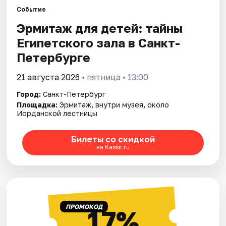
Событие
Эрмитаж для детей: тайны
Города
Египетского зала в Санкт-
Площадки
Петербурге
Артисты
21 августа 2026
• пятница • 13:00
Город:
Санкт-Петербург
Рейтинги
Площадка:
Эрмитаж, внутри музея, около
Иорданской лестницы
Билеты со скидкой
на Kassir.ru
ПРОМОКОД
17%