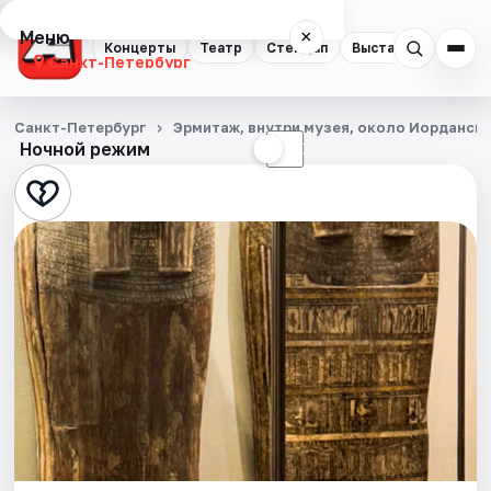
Меню
×
Концерты
Театр
Стендап
Выставки
Квест
Санкт-Петербург
Концерты
Санкт-Петербург
Эрмитаж, внутри музея, около Иорданск
Ночной режим
☀
☾
Театр
Стендап
Выставки
Квесты
Экскурсии
Спорт
События