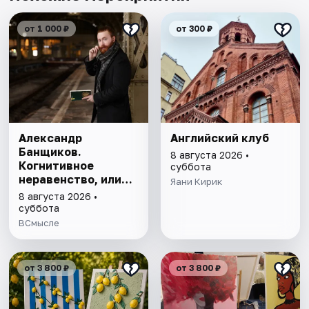
от 1 000 ₽
от 300 ₽
Александр
Английский клуб
Банщиков.
8 августа 2026 •
Когнитивное
суббота
неравенство, или
Яани Кирик
почему умные
8 августа 2026 •
умнеют, а глупые
суббота
глупеют
ВСмысле
от 3 800 ₽
от 3 800 ₽