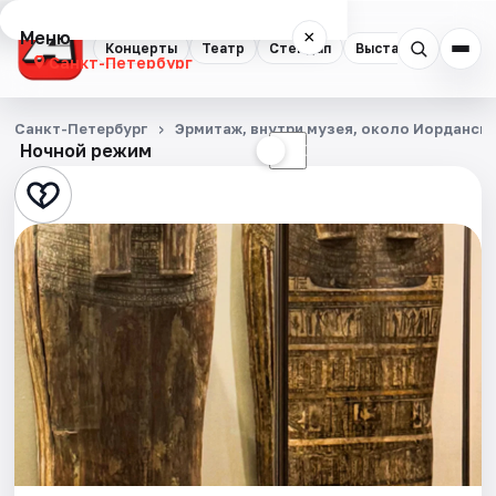
Меню
×
Концерты
Театр
Стендап
Выставки
Квест
Санкт-Петербург
Концерты
Санкт-Петербург
Эрмитаж, внутри музея, около Иорданск
Ночной режим
☀
☾
Театр
Стендап
Выставки
Квесты
Экскурсии
Спорт
События