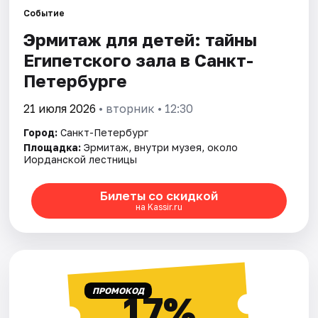
Событие
Эрмитаж для детей: тайны
Города
Египетского зала в Санкт-
Площадки
Петербурге
Артисты
21 июля 2026
• вторник • 12:30
Город:
Санкт-Петербург
Рейтинги
Площадка:
Эрмитаж, внутри музея, около
Иорданской лестницы
Билеты со скидкой
на Kassir.ru
ПРОМОКОД
17%