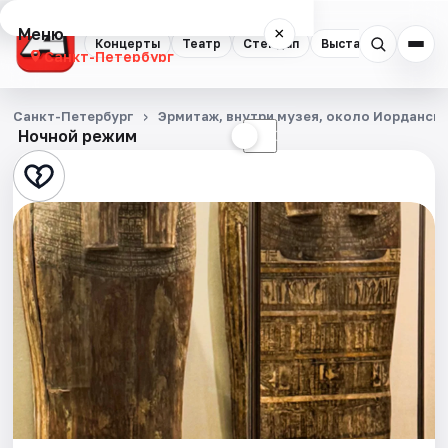
Меню
×
Концерты
Театр
Стендап
Выставки
Квест
Санкт-Петербург
Концерты
Санкт-Петербург
Эрмитаж, внутри музея, около Иорданск
Ночной режим
☀
☾
Театр
Стендап
Выставки
Квесты
Экскурсии
Спорт
События