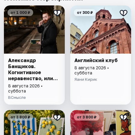
от 1 000 ₽
от 300 ₽
Александр
Английский клуб
Банщиков.
8 августа 2026 •
Когнитивное
суббота
неравенство, или
Яани Кирик
почему умные
8 августа 2026 •
умнеют, а глупые
суббота
глупеют
ВСмысле
от 3 800 ₽
от 3 800 ₽