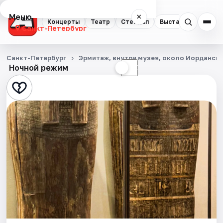
Меню
×
Концерты
Театр
Стендап
Выставки
Квест
Санкт-Петербург
Концерты
Санкт-Петербург
Эрмитаж, внутри музея, около Иорданск
Ночной режим
☀
☾
Театр
Стендап
Выставки
Квесты
Экскурсии
Спорт
События