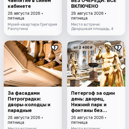
чаепитие в синем
БЕЗ ОЧЕРЕДИ: ВСЁ
кабинете
ВКЛЮЧЕНО
28 августа 2026 •
28 августа 2026 •
пятница
пятница
Музей-квартира Григория
Место встречи:
Распутина
Дворцовая площадь, 4
от 2 400 ₽
За фасадами
Петергоф за один
Петроградки:
день: дворец,
дворы-колодцы и
Нижний парк и
парадные
фонтаны без
очередей. Все
28 августа 2026 •
28 августа 2026 •
билеты включены
пятница
пятница
Место встречи:
Место встречи: