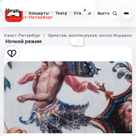
Меню
×
Концерты
Театр
Стендап
Выставки
Квест
Санкт-Петербург
Концерты
Санкт-Петербург
Эрмитаж, внутри музея, около Иорданск
Ночной режим
☀
☾
Театр
Стендап
Выставки
Квесты
Экскурсии
Спорт
События