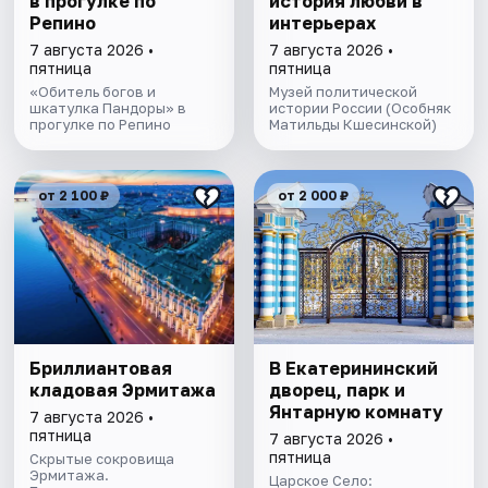
в прогулке по
история любви в
Репино
интерьерах
7 августа 2026 •
7 августа 2026 •
пятница
пятница
«Обитель богов и
Музей политической
шкатулка Пандоры» в
истории России (Особняк
прогулке по Репино
Матильды Кшесинской)
от 2 100 ₽
от 2 000 ₽
Бриллиантовая
В Екатерининский
кладовая Эрмитажа
дворец, парк и
Янтарную комнату
7 августа 2026 •
пятница
7 августа 2026 •
пятница
Скрытые сокровища
Эрмитажа.
Царское Село: