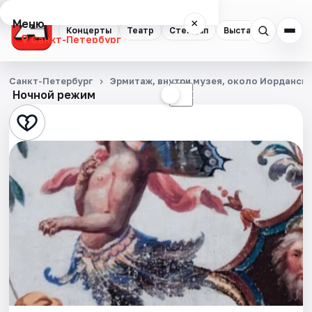
Меню
×
Концерты
Театр
Стендап
Выставки
Квест
Санкт-Петербург
Концерты
Санкт-Петербург
Эрмитаж, внутри музея, около Иорданск
Ночной режим
☀
☾
Театр
Стендап
Выставки
Квесты
Экскурсии
Спорт
События