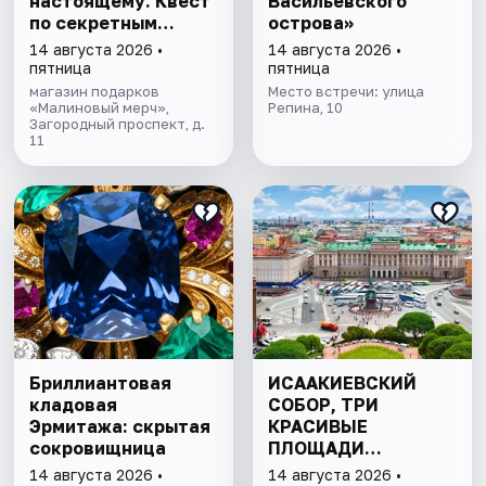
настоящему. Квест
Васильевского
по секретным
острова»
местам
14 августа 2026 •
14 августа 2026 •
пятница
пятница
магазин подарков
Место встречи: улица
«Малиновый мерч»,
Репина, 10
Загородный проспект, д.
11
Бриллиантовая
ИСААКИЕВСКИЙ
кладовая
СОБОР, ТРИ
Эрмитажа: скрытая
КРАСИВЫЕ
сокровищница
ПЛОЩАДИ
ПЕТЕРБУРГА И
14 августа 2026 •
14 августа 2026 •