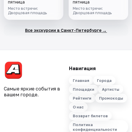
ПОДЪЁМ НА
пятница
пятница
КОЛОННАДУ В
Место встречи:
Место встречи:
Дворцовая площадь
МИНИ-ГРУППЕ
Дворцовая площадь
→
Все экскурсии в Санкт-Петербурге
Навигация
Главная
Города
Самые яркие события в
Площадки
Артисты
вашем городе.
Рейтинги
Промокоды
О нас
Возврат билетов
Политика
конфиденциальности