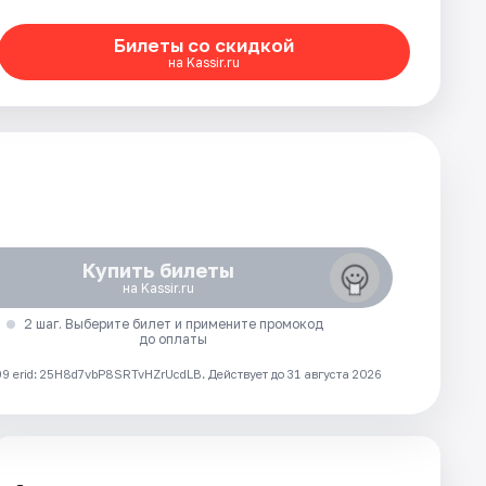
Билеты со скидкой
на Kassir.ru
Купить билеты
на Kassir.ru
2 шаг. Выберите билет и примените промокод
до оплаты
 erid: 25H8d7vbP8SRTvHZrUcdLB.
Действует до 31 августа 2026