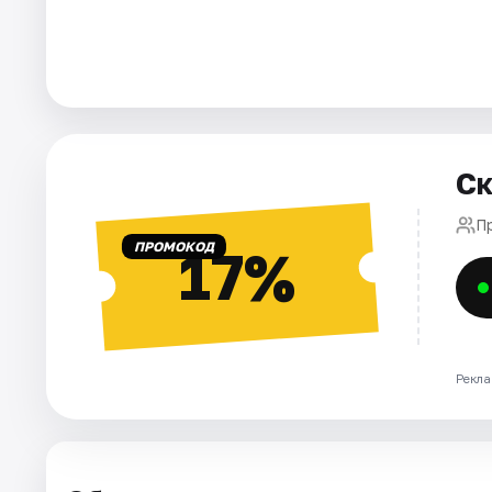
Города
Площадки
Артисты
Ск
Рейтинги
П
ПРОМОКОД
17%
Рекла