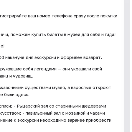
егистрируйте ваш номер телефона сразу после покупки
чи, поможем купить билеты в музей для себя и гида!
те!
00 накануне дня экскурсии и оформлен возврат.
кружавшие себя легендами — они украшали свой
авиц и чудовищ.
сказочными существами музея, а взрослые откроют
е были здесь.
списи; - Рыцарский зал со старинными шедеврами
усством; - павильонный зал с мозаикой и часами
лнение к экскурсии необходимо заранее приобрести