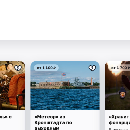
.
от 1 100 ₽
от 1 700 ₽
ль» с
«Метеор» из
«Хранит
Кронштадта по
фонарщ
выходным
8 августа