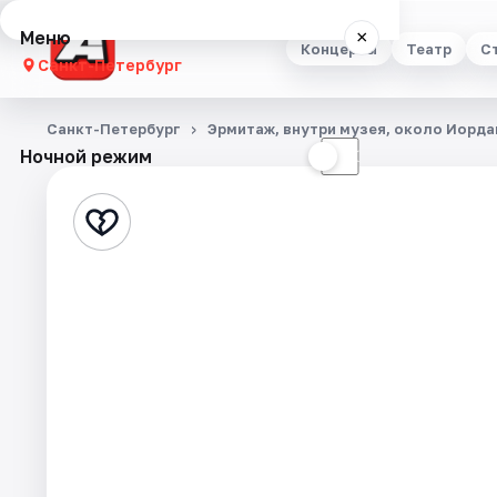
Меню
×
Концерты
Театр
С
Санкт-Петербург
Концерты
Санкт-Петербург
Эрмитаж, внутри музея, около Иорд
Ночной режим
☀
☾
Театр
Стендап
Выставки
Квесты
Экскурсии
Спорт
События