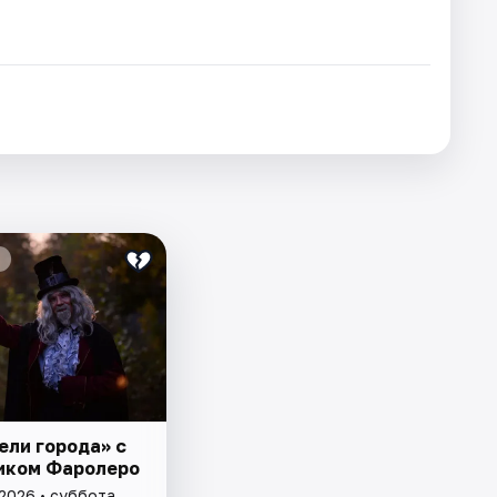
ели города» с
иком Фаролеро
 2026 • суббота