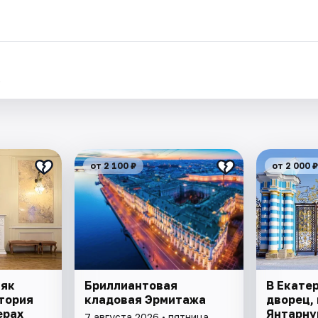
.
от 2 100 ₽
от 2 000 ₽
няк
Бриллиантовая
В Екате
тория
кладовая Эрмитажа
дворец, 
ерах
Янтарну
7 августа 2026 • пятница