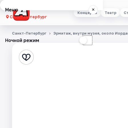
Меню
×
Концерты
Театр
С
Санкт-Петербург
Концерты
Санкт-Петербург
Эрмитаж, внутри музея, около Иорд
Ночной режим
☀
☾
Театр
Стендап
Выставки
Квесты
Экскурсии
Спорт
События