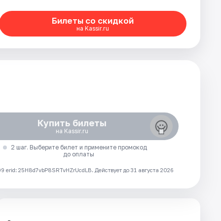
Билеты со скидкой
на Kassir.ru
Купить билеты
на Kassir.ru
2 шаг. Выберите билет и примените промокод
до оплаты
 erid: 25H8d7vbP8SRTvHZrUcdLB.
Действует до 31 августа 2026