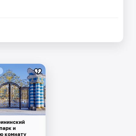
рининский
парк и
ю комнату