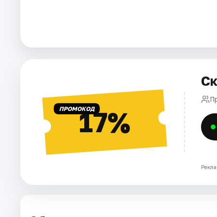
Города
Площадки
Артисты
Ск
Рейтинги
П
ПРОМОКОД
17%
Рекла