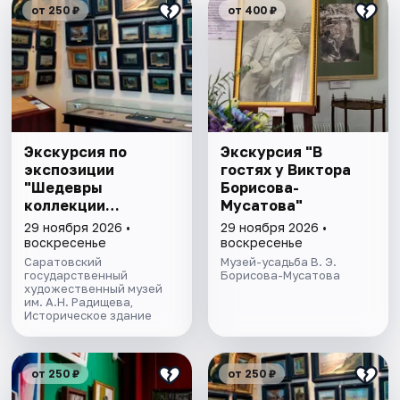
от 250 ₽
от 400 ₽
Экскурсия по
Экскурсия "В
экспозиции
гостях у Виктора
"Шедевры
Борисова-
коллекции
Мусатова"
Радищевского
29 ноября 2026 •
29 ноября 2026 •
музея"
воскресенье
воскресенье
Саратовский
Музей-усадьба В. Э.
государственный
Борисова-Мусатова
художественный музей
им. А.Н. Радищева,
Историческое здание
от 250 ₽
от 250 ₽