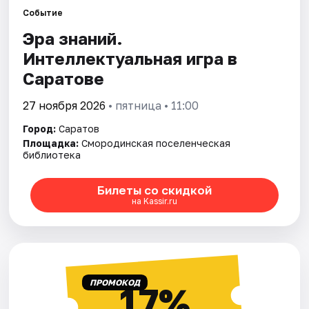
Города
Событие
Эра знаний.
Площадки
Интеллектуальная игра в
Артисты
Саратове
Рейтинги
27 ноября 2026
• пятница • 11:00
Город:
Саратов
Площадка:
Смородинская поселенческая
библиотека
Билеты со скидкой
на Kassir.ru
ПРОМОКОД
17%