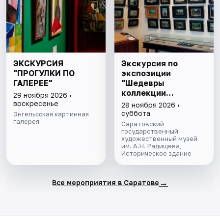
ЭКСКУРСИЯ
Экскурсия по
"ПРОГУЛКИ ПО
экспозиции
ГАЛЕРЕЕ"
"Шедевры
коллекции
29 ноября 2026 •
Радищевского
воскресенье
28 ноября 2026 •
музея"
суббота
Энгельсская картинная
галерея
Саратовский
государственный
художественный музей
им. А.Н. Радищева,
Историческое здание
→
Все мероприятия в Саратове