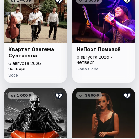
от 1 400 ₽
от 1 000 ₽
Квартет Овагема
НеПоэт Ломовой
Султаняна
6 августа 2026 •
четверг
6 августа 2026 •
четверг
Баба Люба
Эссе
от 1 000 ₽
от 3 500 ₽