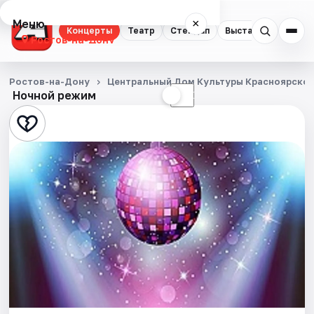
Меню
×
Концерты
Театр
Стендап
Выставки
Квест
Ростов-на-Дону
Концерты
Ростов-на-Дону
Центральный Дом Культуры Красноярског
Ночной режим
☀
☾
Театр
Стендап
Выставки
Квесты
Экскурсии
Спорт
События