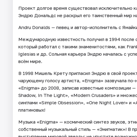
Проект долгое время существовал исключительно к
Эндрю Дональдс не раскрыл его таинственный мир н
Andru Donalds — певец и автор-исполнитель с Ямайк
Международную известность получил в 1994 после с
который работал с такими знаменитостями, как Frank 
Iglesias и др. Сольная карьера Эндрю началась с усп
всѐм мире.
В 1998 Мишель Крету пригласил Эндрю в свой проек
чарующему голосу артиста, «Enigma» зазвучала по-н
«Enigma» до 2008, записав известные композиции —
Shadow, In The Light», «Modern Crusaders» и множе
синглами «Simple Obsession», «One Night Lover» и 
платиновых!
Музыка «Enigma» — космический синтез звуков, этни
собственный музыкальный стиль — «Энигматик»! В 
выступление мировой звезды: не упустите возможн