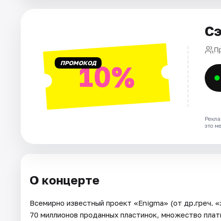
Города
Сэ
Площадки
П
ПРОМОКОД
10%
Артисты
Рейтинги
Рекла
это м
О концерте
Всемирно известный проект «Enigma» (от др.греч. «
70 миллионов проданных пластинок, множество плат