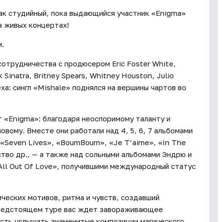
ак студийный, пока выдающийся участник «Enigma»
а живых концертах!
и.
отрудничества с продюсером Eric Foster White,
Sinatra, Britney Spears, Whitney Houston, Julio
еха: сингл «Mishale» поднялся на вершины чартов во
т «Enigma»: благодаря неоспоримому таланту и
овому. Вместе они работали над 4, 5, 6, 7 альбомами
 «Seven Lives», «BoumBoum», «Je T’aime», «In The
ство др., — а также над сольными альбомами Эндрю и
«All Out Of Love», получившими международный статус
ческих мотивов, ритма и чувств, создавший
предстоящем туре вас ждет завораживающее
ость услышать знаменитые композиции магического