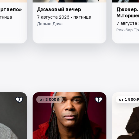
артвело»
Джазовый вечер
Джокер.
М.Горше
ятница
7 августа 2026 • пятница
7 августа 
Дольче Дача
Рок-бар Тр
от 2 000 ₽
от 1 500 ₽