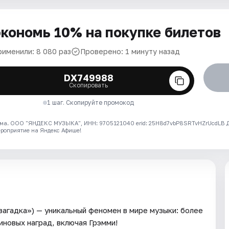
кономь 10% на покупке билетов
рименили: 8 080 раз
Проверено: 1 минуту назад
DX749988
Скопировать
1 шаг. Скопируйте промокод
ма. ООО "ЯНДЕКС МУЗЫКА", ИНН: 9705121040 erid: 25H8d7vbP8SRTvHZrUcdLB
ероприятие на Яндекс Афише!
загадка») — уникальный феномен в мире музыки: более
иновых наград, включая Грэмми!