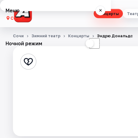
Меню
×
Концерты
Теат
Сочи
Концерты
Сочи
Зимний театр
Концерты
Эндрю Дональдс
Ночной режим
☀
☾
Театр
Стендап
Выставки
Квесты
Экскурсии
Спорт
События