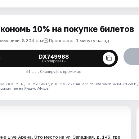
кономь 10% на покупке билетов
рименили: 8 304 раз
Проверено: 1 минуту назад
DX749988
Скопировать
1 шаг. Скопируйте промокод
ма. ООО "ЯНДЕКС МУЗЫКА", ИНН: 9705121040 erid: 25H8d7vbP8SRTvHZrUcdLB
ероприятие на Яндекс Афише!
е Live Арена. Это место на ул. Западная, д. 145, где