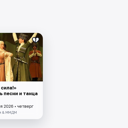
 сила!»
ь песни и танца
я 2026 • четверг
и & ММДМ