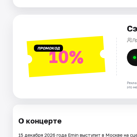
Города
Сэ
Площадки
П
Артисты
ПРОМОКОД
10%
Рейтинги
Рекла
это м
О концерте
15 декабря 2026 года Emin выступит в Москве на сцен