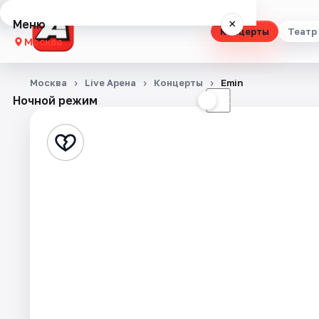
Меню
×
Концерты
Театр
Москва
Концерты
Москва
Live Арена
Концерты
Emin
Ночной режим
☀
☾
Театр
Стендап
Выставки
Квесты
Экскурсии
Спорт
События