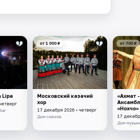
от 1 000 ₽
от 700 ₽
 Lipa
Московский казачий
«Ахмат -
хор
Ансамбл
 четверг
«Нохчо»
17 декабря 2026 • четверг
Bar
17 декабр
Дом союзов
Дом музык