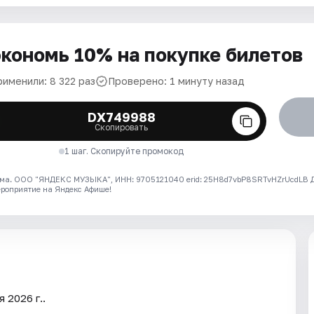
кономь 10% на покупке билетов
рименили: 8 322 раз
Проверено: 1 минуту назад
DX749988
Скопировать
1 шаг. Скопируйте промокод
ма. ООО "ЯНДЕКС МУЗЫКА", ИНН: 9705121040 erid: 25H8d7vbP8SRTvHZrUcdLB
ероприятие на Яндекс Афише!
 2026 г..