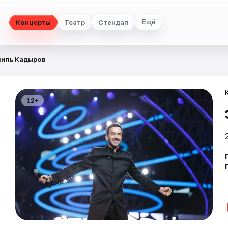
Концерты
Театр
Стендап
Ещё
иль Кадыров
12+