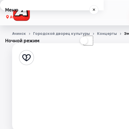
Меню
×
Ачинск
Концерты
Ачинск
Городской дворец культуры
Концерты
Эм
Ночной режим
☀
☾
Театр
Стендап
События
Города
Площадки
Артисты