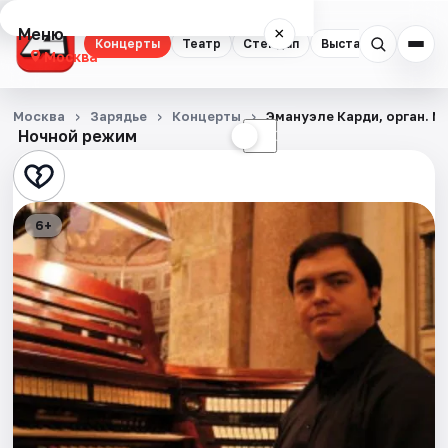
Меню
×
Концерты
Театр
Стендап
Выставки
Квест
Москва
Концерты
Москва
Зарядье
Концерты
Эмануэле Карди, орган. М
Ночной режим
☀
☾
Театр
Стендап
6+
Выставки
Квесты
Экскурсии
Спорт
События