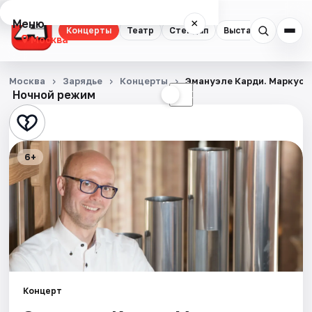
Меню
×
Концерты
Театр
Стендап
Выставки
Квест
Москва
Концерты
Москва
Зарядье
Концерты
Эмануэле Карди. Маркус 
Ночной режим
☀
☾
Театр
Стендап
6+
Выставки
Квесты
Экскурсии
Спорт
Концерт
События