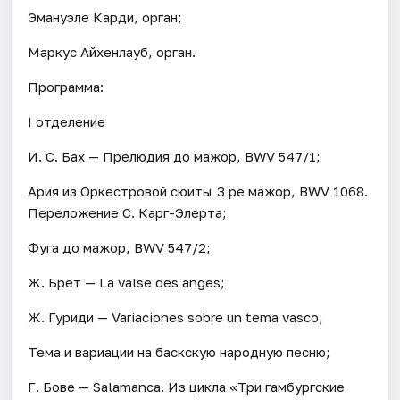
Эмануэле Карди, орган;
Маркус Айхенлауб, орган.
Программа:
I отделение
И. С. Бах — Прелюдия до мажор, BWV 547/1;
Ария из Оркестровой сюиты 3 ре мажор, BWV 1068.
Переложение С. Карг-Элерта;
Фуга до мажор, BWV 547/2;
Ж. Брет — La valse des anges;
Ж. Гуриди — Variaciones sobre un tema vasco;
Тема и вариации на баскскую народную песню;
Г. Бове — Salamanca. Из цикла «Три гамбургские