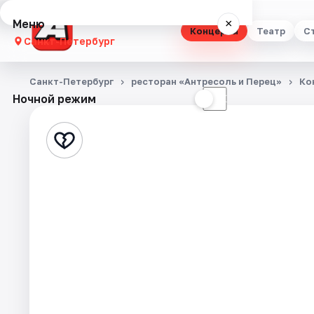
Меню
×
Концерты
Театр
С
Санкт-Петербург
Концерты
Санкт-Петербург
ресторан «Антресоль и Перец»
Ко
Ночной режим
☀
☾
Театр
Стендап
Выставки
Квесты
Экскурсии
Спорт
События