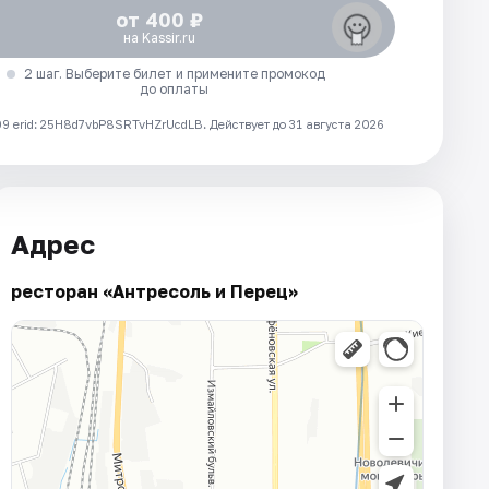
от 400 ₽
на Kassir.ru
2 шаг. Выберите билет и примените промокод
до оплаты
 erid: 25H8d7vbP8SRTvHZrUcdLB.
Действует до 31 августа 2026
Адрес
ресторан «Антресоль и Перец»