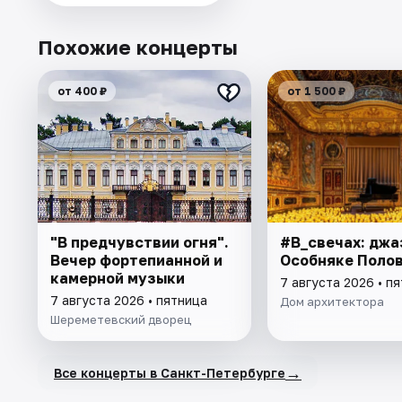
Похожие концерты
от 400 ₽
от 1 500 ₽
"В предчувствии огня".
#В_свечах: джа
Вечер фортепианной и
Особняке Поло
камерной музыки
7 августа 2026 • п
7 августа 2026 • пятница
Дом архитектора
Шереметевский дворец
→
Все концерты в Санкт-Петербурге