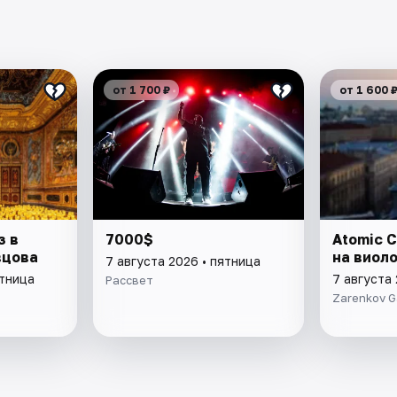
от 1 700 ₽
от 1 600 
з в
7000$
Atomic C
вцова
на виол
7 августа 2026 • пятница
ятница
7 августа 
Рассвет
Zarenkov G