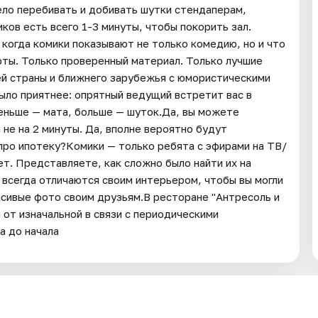
мело перебивать и добивать шутки стендаперам,
иков есть всего 1-3 минуты, чтобы покорить зал.
огда комики показывают не только комедию, но и что
ты. Только проверенный материал. Только лучшие
сей страны и ближнего зарубежья с юмористическими
ыло приятнее: опрятный ведущий встретит вас в
еньше — мата, больше — шуток.Да, вы можете
 не на 2 минуты. Да, вполне вероятно будут
 про ипотеку?Комики — только ребята с эфирами на ТВ/
т. Представляете, как сложно было найти их на
всегда отличаются своим интерьером, чтобы вы могли
асивые фото своим друзьям.В ресторане "Антресоль и
 от изначальной в связи с периодическими
а до начала