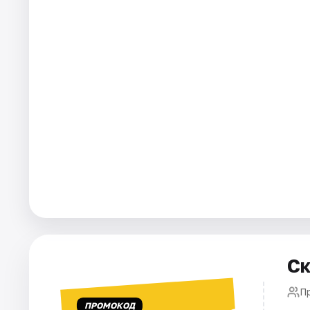
Города
Площадки
Артисты
Рейтинги
Ск
П
ПРОМОКОД