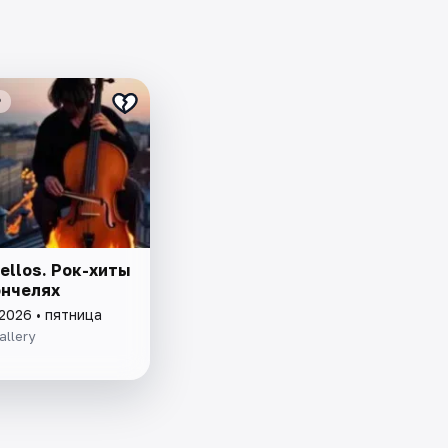
₽
ellos. Рок-хиты
ончелях
2026 • пятница
allery