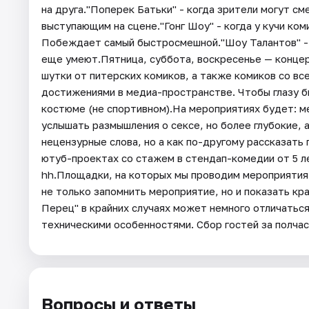
на друга."Поперек Батьки" - когда зрители могут с
выступающим на сцене."Гонг Шоу" - когда у кучи ком
Побеждает самый быстросмешной."Шоу Талантов" - к
еще умеют.Пятница, суббота, воскресенье — концер
шутки от питерских комиков, а также комиков со в
достижениями в медиа-пространстве. Чтобы глазу б
костюме (не спортивном).На мероприятиях будет: м
услышать размышления о сексе, но более глубокие, а
нецензурные слова, но а как по-другому рассказать
ютуб-проектах со стажем в стендап-комедии от 5 ле
hh.Площадки, на которых мы проводим мероприятия 
не только запомнить мероприятие, но и показать кр
Перец" в крайних случаях может немного отличаться
техническими особенностями. Сбор гостей за полчас
Вопросы и ответы