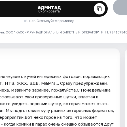
адмитад
Скопировать
1 шаг. Скопируйте промокод
ма. ООО "КАССИР.РУ-НАЦИОНАЛЬНЫЙ БИЛЕТНЫЙ ОПЕРАТОР", ИНН: 7841075409
ане-музее с кучей интересных фотозон, поражающих
Т, НТВ, ЖКХ, ВДВ, M&M’s... Сразу предупреждаем,
смеха. Извините заранее, пожалуйста.С Понедельника
ссказывают свои проверенные шутки, вплетая в
можете увидеть первыми шутку, которая может стать
п. Мы подготовили кучу разных интересных форматов,
мероприятии.Вот некоторое из того, что может
 - когда комики в парах очень смешно обзываются друг