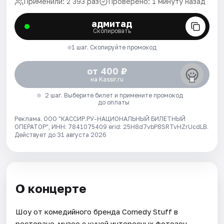
Применили: 2 393 раз
Проверено: 1 минуту назад
адмитад
Скопировать
1 шаг. Скопируйте промокод
от 400 ₽
на Kassir.ru
2 шаг. Выберите билет и примените промокод
до оплаты
Реклама. ООО "КАССИР.РУ-НАЦИОНАЛЬНЫЙ БИЛЕТНЫЙ
ОПЕРАТОР", ИНН: 7841075409 erid: 25H8d7vbP8SRTvHZrUcdLB.
Действует до 31 августа 2026
О концерте
Шоу от комедийного бренда Comedy Stuff в
ресторане-музее с кучей интересных фотозон,