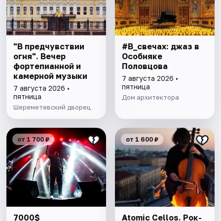
"В предчувствии
#В_свечах: джаз в
огня". Вечер
Особняке
фортепианной и
Половцова
камерной музыки
7 августа 2026 •
пятница
7 августа 2026 •
пятница
Дом архитектора
Шереметевский дворец
от 1 700 ₽
от 1 600 ₽
7000$
Atomic Cellos. Рок-