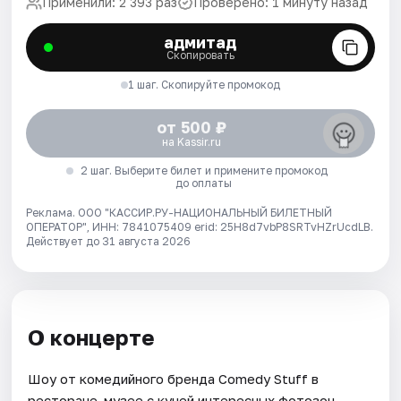
Применили: 2 393 раз
Проверено: 1 минуту назад
адмитад
Скопировать
1 шаг. Скопируйте промокод
от 500 ₽
на Kassir.ru
2 шаг. Выберите билет и примените промокод
до оплаты
Реклама. ООО "КАССИР.РУ-НАЦИОНАЛЬНЫЙ БИЛЕТНЫЙ
ОПЕРАТОР", ИНН: 7841075409 erid: 25H8d7vbP8SRTvHZrUcdLB.
Действует до 31 августа 2026
О концерте
Шоу от комедийного бренда Comedy Stuff в
ресторане-музее с кучей интересных фотозон,