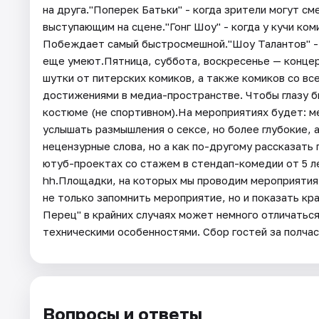
на друга."Поперек Батьки" - когда зрители могут с
выступающим на сцене."Гонг Шоу" - когда у кучи ком
Побеждает самый быстросмешной."Шоу Талантов" - к
еще умеют.Пятница, суббота, воскресенье — концер
шутки от питерских комиков, а также комиков со в
достижениями в медиа-пространстве. Чтобы глазу б
костюме (не спортивном).На мероприятиях будет: м
услышать размышления о сексе, но более глубокие, а
нецензурные слова, но а как по-другому рассказать
ютуб-проектах со стажем в стендап-комедии от 5 ле
hh.Площадки, на которых мы проводим мероприятия 
не только запомнить мероприятие, но и показать кр
Перец" в крайних случаях может немного отличаться
техническими особенностями. Сбор гостей за полчас
Вопросы и ответы