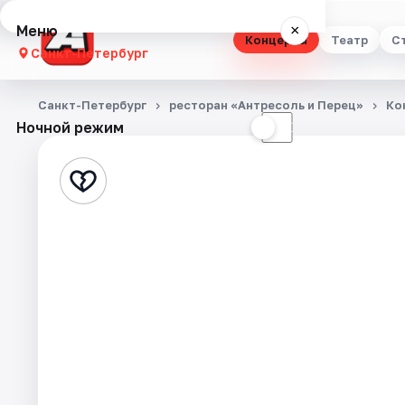
Меню
×
Концерты
Театр
С
Санкт-Петербург
Концерты
Санкт-Петербург
ресторан «Антресоль и Перец»
Ко
Ночной режим
☀
☾
Театр
Стендап
Выставки
Квесты
Экскурсии
Спорт
События