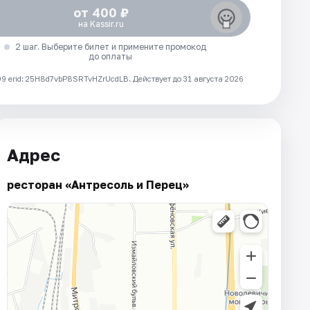
от 400 ₽
на Kassir.ru
2 шаг. Выберите билет и примените промокод
до оплаты
 erid: 25H8d7vbP8SRTvHZrUcdLB.
Действует до 31 августа 2026
Адрес
ресторан «Антресоль и Перец»