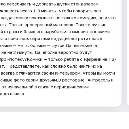
мело перебивать и добивать шутки стендаперам,
иков есть всего 1-3 минуты, чтобы покорить зал.
огда комики показывают не только комедию, но и что
ты. Только проверенный материал. Только лучшие
сей страны и ближнего зарубежья с юмористическими
ыло приятнее: опрятный ведущий встретит вас в
еньше — мата, больше — шуток.Да, вы можете
 не на 2 минуты. Да, вполне вероятно будут
 про ипотеку?Комики — только ребята с эфирами на ТВ/
т. Представляете, как сложно было найти их на
всегда отличаются своим интерьером, чтобы вы могли
асивые фото своим друзьям.В ресторане "Антресоль и
 от изначальной в связи с периодическими
а до начала