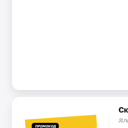
Города
Площадки
Артисты
Рейтинги
Ск
П
ПРОМОКОД