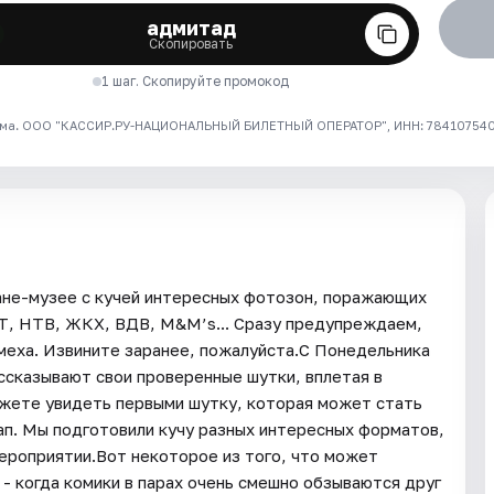
адмитад
Скопировать
1 шаг. Скопируйте промокод
ма. ООО "КАССИР.РУ-НАЦИОНАЛЬНЫЙ БИЛЕТНЫЙ ОПЕРАТОР", ИНН: 7841075409
ане-музее с кучей интересных фотозон, поражающих
Т, НТВ, ЖКХ, ВДВ, M&M’s... Сразу предупреждаем,
смеха. Извините заранее, пожалуйста.С Понедельника
ссказывают свои проверенные шутки, вплетая в
можете увидеть первыми шутку, которая может стать
п. Мы подготовили кучу разных интересных форматов,
мероприятии.Вот некоторое из того, что может
 - когда комики в парах очень смешно обзываются друг