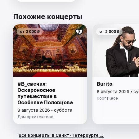
Похожие концерты
от 3 000 ₽
от 2 000 ₽
#В_свечах:
Burito
Оскароносное
8 августа 2026 • с
путешествие в
Roof Place
Особняке Половцова
8 августа 2026 • суббота
Дом архитектора
→
Все концерты в Санкт-Петербурге