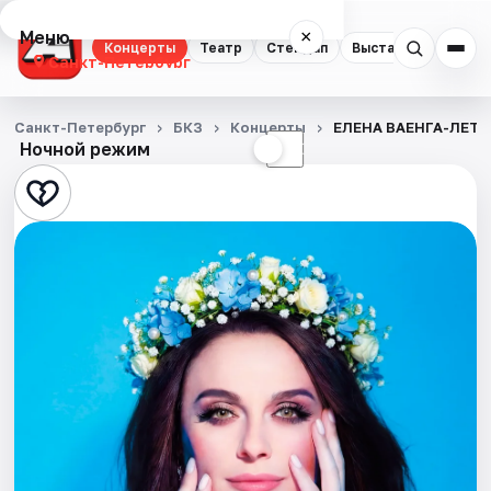
Меню
×
Концерты
Театр
Стендап
Выставки
Квест
Санкт-Петербург
Концерты
Санкт-Петербург
БКЗ
Концерты
ЕЛЕНА ВАЕНГА-ЛЕТ
Ночной режим
☀
☾
Театр
Стендап
Выставки
Квесты
Экскурсии
Спорт
События