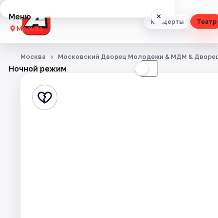
Меню
×
Концерты
Театр
Москва
Концерты
Москва
Московский Дворец Молодежи & МДМ & Дворе
Ночной режим
☀
☾
Театр
Стендап
Выставки
Квесты
Экскурсии
Спорт
События