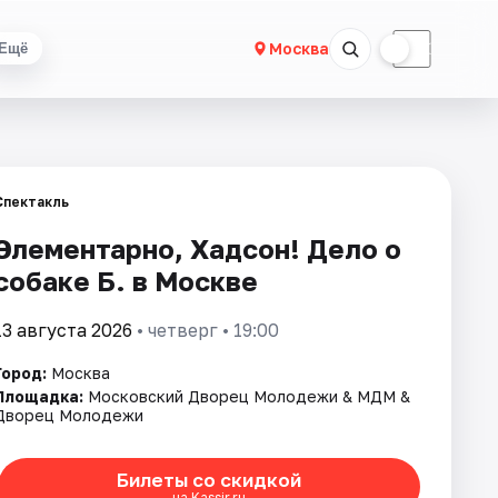
☀
☾
Москва
Ещё
Спектакль
Элементарно, Хадсон! Дело о
собаке Б. в Москве
13 августа 2026
• четверг • 19:00
Город:
Москва
Площадка:
Московский Дворец Молодежи & МДМ &
Дворец Молодежи
Билеты со скидкой
на Kassir.ru