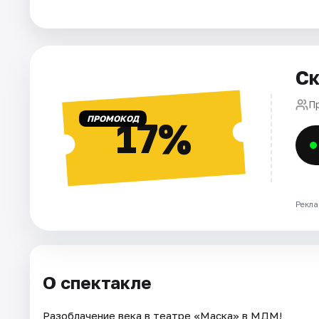
Города
Площадки
Ск
Артисты
П
ПРОМОКОД
17%
Рейтинги
Рекла
О спектакле
Разоблачение века в театре «Маска» в МДМ!