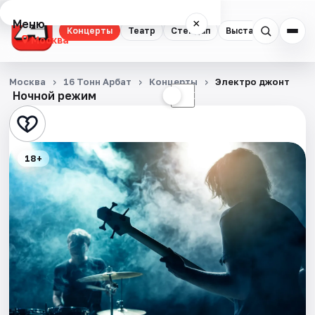
Меню
×
Концерты
Театр
Стендап
Выставки
Квест
Москва
Концерты
Москва
16 Тонн Арбат
Концерты
Электро джонт
Ночной режим
☀
☾
Театр
Стендап
18+
Выставки
Квесты
Экскурсии
Спорт
События