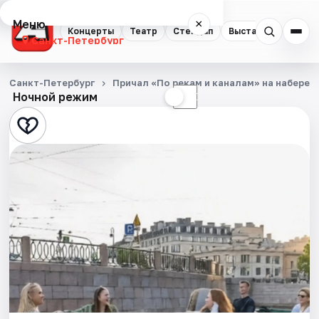
Меню
×
Концерты
Театр
Стендап
Выставки
Квест
Санкт-Петербург
Концерты
Санкт-Петербург
Причал «По рекам и каналам» на набереж
Ночной режим
☀
☾
Театр
Стендап
Выставки
Квесты
Экскурсии
Спорт
События