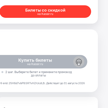
Билеты со скидкой
на Kassir.ru
Купить билеты
на Kassir.ru
2 шаг. Выберите билет и примените промокод
до оплаты
 erid: 25H8d7vbP8SRTvHZrUcdLB.
Действует до 31 августа 2026