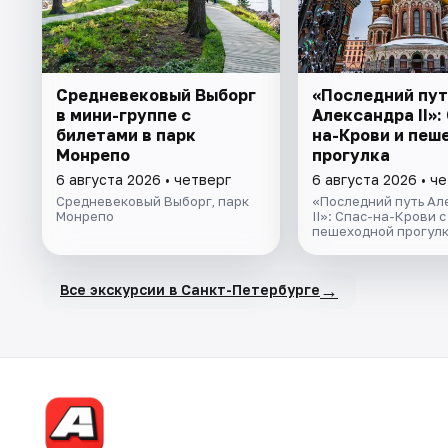
Cредневековый Выборг
«Последний пут
в мини-группе c
Александра II»:
билетами в парк
на-Крови и пеш
Монрепо
прогулка
6 августа 2026 • четверг
6 августа 2026 • ч
Средневековый Выборг, парк
«Последний путь Ал
Монрепо
II»: Спас-на-Крови с
пешеходной прогул
→
Все экскурсии в Санкт-Петербурге