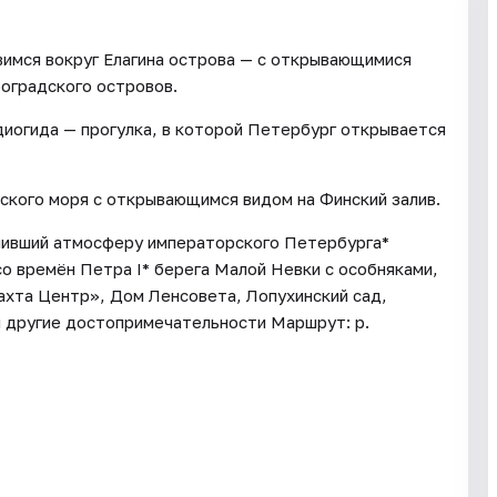
имся вокруг Елагина острова — с открывающимися
роградского островов.
диогида — прогулка, в которой Петербург открывается
йского моря с открывающимся видом на Финский залив.
ранивший атмосферу императорского Петербурга*
о времён Петра I* берега Малой Невки с особняками,
ахта Центр», Дом Ленсовета, Лопухинский сад,
и другие достопримечательности Маршрут: р.