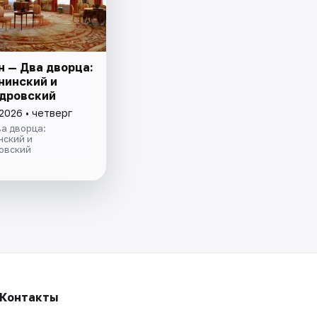
н — Два дворца:
нинский и
дровский
2026 • четверг
а дворца:
нский и
овский
Контакты