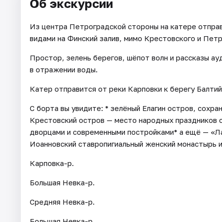
Об экскурсии
Из центра Петроградской стороны на катере отправ
видами на Финский залив, мимо Крестовского и Пет
Простор, зелень берегов, шёпот волн и рассказы ау
в отражении воды.
Катер отправится от реки Карповки к берегу Балти
С борта вы увидите: * зелёный Елагин остров, сох
Крестовский остров — место народных праздников с
дворцами и современными постройками* а ещё — «Л
Иоанновский ставропигиальный женский монастырь 
Карповка-р.
Большая Невка-р.
Средняя Невка-р.
Большая Невка-р.