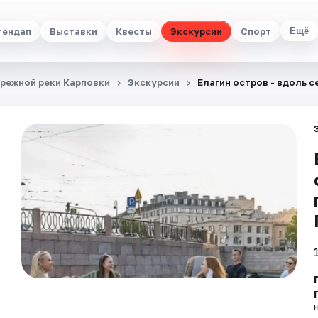
тендап
Выставки
Квесты
Экскурсии
Спорт
Ещё
ережной реки Карповки
Экскурсии
Елагин остров - вдоль с