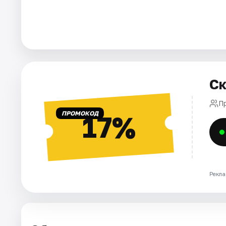
Города
Площадки
Артисты
Ск
Рейтинги
П
ПРОМОКОД
17%
Рекла