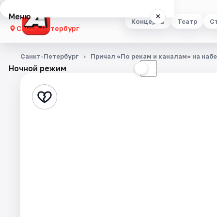
Меню
×
Концерты
Театр
С
Санкт-Петербург
Концерты
Санкт-Петербург
Причал «По рекам и каналам» на наб
Ночной режим
☀
☾
Театр
Стендап
Выставки
Квесты
Экскурсии
Спорт
События