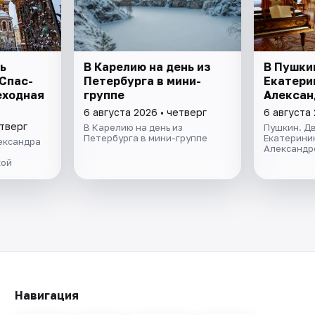
ь
В Карелию на день из
В Пушки
 Спас-
Петербурга в мини-
Екатери
еходная
группе
Алексан
6 августа 2026 • четверг
6 августа 
етверг
В Карелию на день из
Пушкин. Дв
Петербурга в мини-группе
Екатерини
ександра
Александр
кой
Навигация