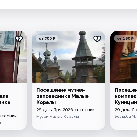
.
от 300 ₽
от 150 ₽
Посещение музея-
Посещен
ала
заповедника Малые
комплек
ника
Корелы
Куницын
29 декабря 2026 • вторник
29 декабр
 вторник
Музей Малые Корелы
Усадьба М.
ы