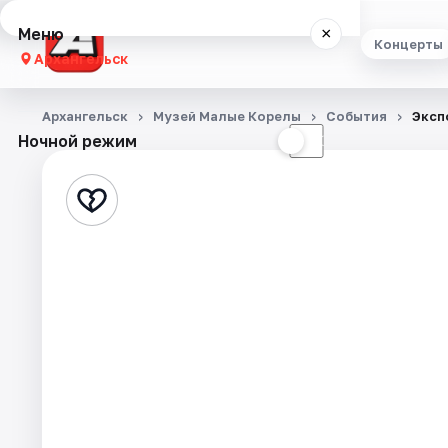
Меню
×
Концерты
Архангельск
Концерты
Архангельск
Музей Малые Корелы
События
Эксп
Ночной режим
☀
☾
Театр
Стендап
Экскурсии
Спорт
События
Города